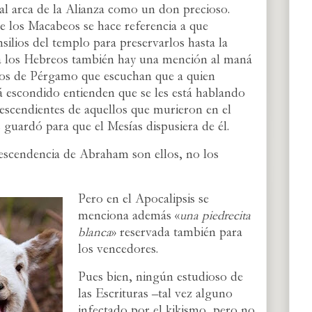
 al arca de la Alianza como un don precioso.
de los Macabeos se hace referencia a que
silios del templo para preservarlos hasta la
a a los Hebreos también hay una mención al maná
ianos de Pérgamo que escuchan que a quien
á escondido entienden que se les está hablando
escendientes de aquellos que murieron en el
 guardó para que el Mesías dispusiera de él.
escendencia de Abraham son ellos, no los
Pero en el Apocalipsis se
menciona además «
una piedrecita
blanca
» reservada también para
los vencedores.
Pues bien, ningún estudioso de
las Escrituras –tal vez alguno
infectado por el kikismo, pero no