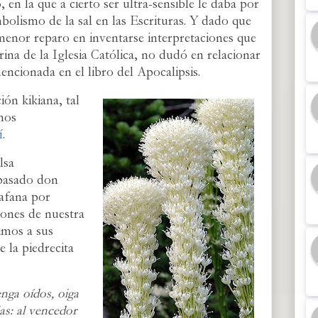
en la que a cierto ser ultra-sensible le daba por
mbolismo de la sal en las Escrituras. Y dado que
menor reparo en inventarse interpretaciones que
rina de la Iglesia Católica, no dudó en relacionar
mencionada en el libro del Apocalipsis.
ión kikiana, tal
mos
í
.
lsa
 pasado don
 afana por
zones de nuestra
imos a sus
e la piedrecita
enga oídos, oiga
ias: al vencedor