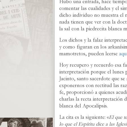
Hubo una entrada, hace tiempo, 
comentar las cualidades y el si
dicho individuo no muestra el 
nada tienen que ver con la doct
la sal con la piedrecita blanca 
Los dichos y la falaz interpretac
y como figuran en los arkanísi
mamotretos, pueden leerse
aqu
Hoy recupero y recuerdo esa fa
interpretación porque el lunes
Jacinto, santo sacerdote que se
exponernos con rectitud las ra
fe, proporcionó a quienes acud
charlas la recta interpretación d
blanca del Apocalipsis.
La cita es la siguiente: «
El que t
lo que el Espíritu dice a las Igles