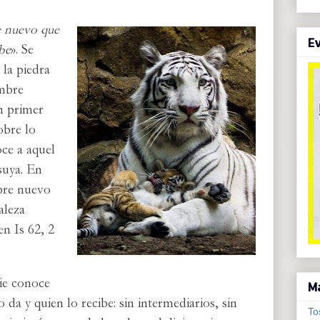
 nuevo que
Ev
ibe
». Se
la piedra
ombre
n primer
obre lo
ce a aquel
suya. En
bre nuevo
aleza
n Is 62, 2
ie conoce
M
da y quien lo recibe: sin intermediarios, sin
To