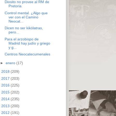
Diosito no provee al RM de
Pretoria
Control mental. ¿Algo que
ver con el Camino
Neocat...
Dicen no ser kikólatras,
pero...
Para el arzobispo de
Madrid hay judío y griego
y g...
Centros Neocatecumenales
►
enero
(17)
►
2018
(209)
►
2017
(203)
►
2016
(225)
►
2015
(202)
►
2014
(235)
►
2013
(200)
►
2012
(191)