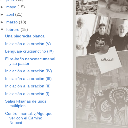
►
mayo
(15)
►
abril
(21)
►
marzo
(18)
▼
febrero
(15)
Una piedrecita blanca
Iniciación a la oración (V)
Lenguaje cruxsanctino (IX)
El re-baño neocatecumenal
y su pastor
Iniciación a la oración (IV)
Iniciación a la oración (III)
Iniciación a la oración (II)
Iniciación a la oración (I)
Salas kikianas de usos
múltiples
Control mental. ¿Algo que
ver con el Camino
Neocat...