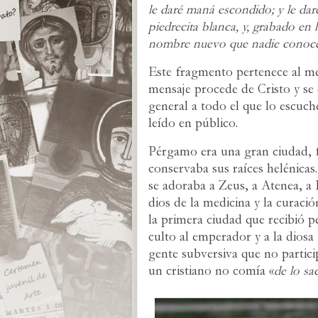
le daré maná escondido; y le da
piedrecita blanca, y, grabado en l
nombre nuevo que nadie conoce, 
Este fragmento pertenece al men
mensaje procede de Cristo y se 
general a todo el que lo escuc
leído en público.
Pérgamo era una gran ciudad, 
conservaba sus raíces helénica
se adoraba a Zeus, a Atenea, a D
dios de la medicina y la curaci
la primera ciudad que recibió 
culto al emperador y a la diosa
gente subversiva que no partici
un cristiano no comía «
de lo sa