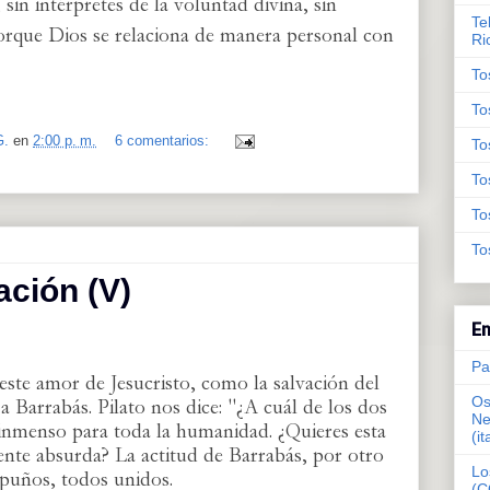
 sin intérpretes de la voluntad divina, sin
Te
orque Dios se relaciona de manera personal con
Ri
To
To
G.
en
2:00 p. m.
6 comentarios:
To
To
To
To
ración (V)
En
Pa
 este amor de Jesucristo, como la salvación del
Os
a Barrabás.
Pilato nos dice: "¿A cuál de los dos
Ne
inmenso para toda la humanidad.
¿Quieres esta
(it
ente absurda?
La actitud de Barrabás, por otro
Lo
 puños, todos unidos.
(C