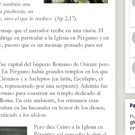
ré también una
a piedrecita, un
sino el que lo recibe.
»
(Ap 2,17).
saje que el narrador recibe en una visión. El
dirige en particular a la Iglesia en Pérgamo y en
he, puesto que es un mensaje pensado para ser
fue capital del Imperio Romano de Oriente pero
s. En Pérgamo había grandes templos en los que
ionisos y a Asclepios (en latín, Esculapio, el
ón, representado por una serpiente). Además fue
permiso para construir un templo dedicado al
 Roma. En este ambiente, los cristianos eran
Pa
paban en las bacanales en honor de los dioses;
crificado a los ídolos
».
Pu
gl
Pero dice Cristo a la Iglesia en
c
Pérgamo: «
al vencedor le daré el